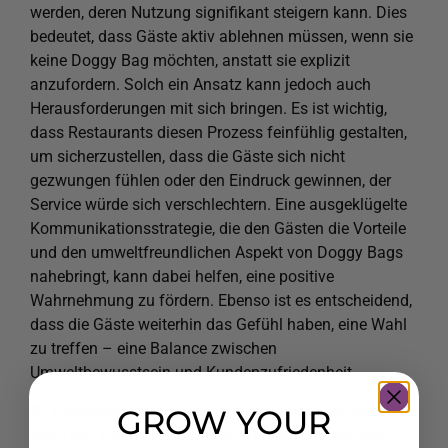
werden, deren Nutzung signifikant steigern kann. Dies
bedeutet, dass Gäste aktiv ablehnen müssen, wenn sie
keine Doggy Bag möchten, anstatt sie explizit
anzufordern. Solch ein Ansatz kann jedoch auch
Herausforderungen mit sich bringen. Es ist wichtig,
dass Restaurants diesen Prozess feinfühlig gestalten,
um sicherzustellen, dass die Gäste sich nicht
gezwungen fühlen oder den Eindruck gewinnen, der
Service würde sich verschlechtern. Eine ausgeklügelte
Kommunikationsstrategie, die den Gästen die Vorteile
und den umweltfreundlichen Aspekt von Doggy Bags
nahebringt, kann dabei helfen, eine positive
Wahrnehmung zu fördern. Ebenso ist es entscheidend,
dass die Gäste weiterhin das Gefühl haben, eine Wahl
zu treffen – eine Balance zwischen
Umweltbewusstsein und Kundenzufriedenheit.
Praktische Lösungen
: Das Angebot verschiedener
GROW YOUR
Arten von Doggy Bags und ein freundlicher Service