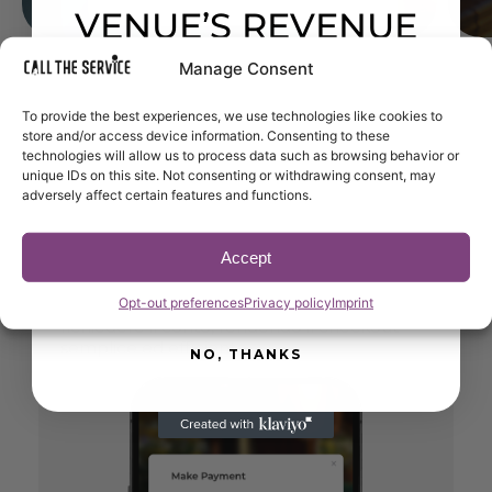
VENUE’S REVENUE
& EFFICIENCY
Manage Consent
To provide the best experiences, we use technologies like cookies to
Get exclusive offers, product updates, and
Come l'app
migliora
store and/or access device information. Consenting to these
proven insights to optimize service and
technologies will allow us to process data such as browsing behavior or
l'esperienza degli ospiti
increase revenue at your venue.
unique IDs on this site. Not consenting or withdrawing consent, may
adversely affect certain features and functions.
Email
Accept
Gli ospiti richiedono il conto
Accelera il turnover dei tavoli e migliora il
SUBSCRIBE NOW
Opt-out preferences
Privacy policy
Imprint
flusso di pagamento. Gli ospiti toccano per
richiedere il conto, rendendo il checkout
semplice ed efficiente.
NO, THANKS