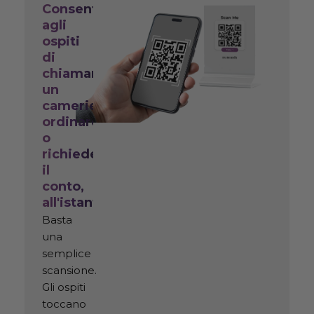
Consenti
agli
ospiti
di
chiamare
un
cameriere,
ordinare
o
richiedere
il
conto,
all'istante
Basta
una
semplice
scansione.
Gli ospiti
toccano