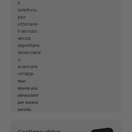
il
telefono
per
ottenere
il servizio
senza
aspettare,
sbracciarsi
o
scaricare
un'app.
Non
dovrai più
sbracciarti
per essere
servito.
Gestione visiva